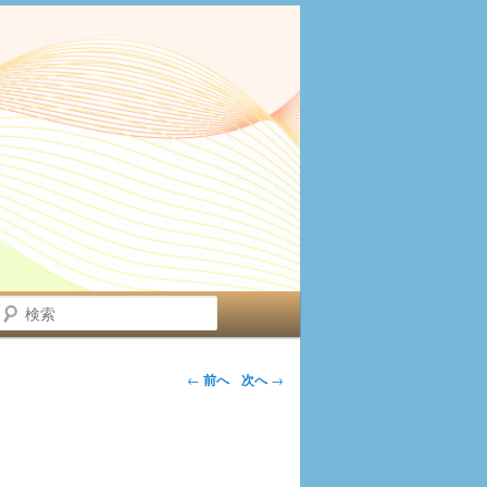
検
索
←
前へ
次へ
→