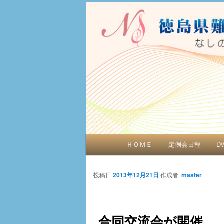
聞こえをサポート
徳島県難聴者
メインメニュー
ＨＯＭＥ
定例会日程
D
メインコンテンツへ移動
サブコンテンツへ移動
投稿ナビゲーション
投稿日:
2013年12月21日
作成者:
master
合同交流会が開催