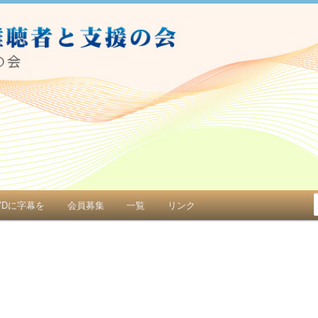
と支援者の会（ナシの会）
VDに字幕を
会員募集
一覧
リンク