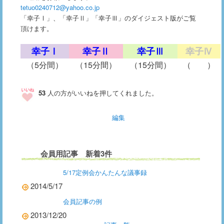
tetuo0240712@yahoo.co.jp
「幸子Ⅰ」、「幸子Ⅱ」「幸子Ⅲ」のダイジェスト版がご覧
頂けます。
幸子Ⅰ
幸子Ⅱ
幸子Ⅲ
幸子Ⅳ
（5分間）
（15分間）
（15分間）
（ ）
53
人の方がいいねを押してくれました。
編集
会員用記事 新着3件
5/17定例会かんたんな議事録
2014/5/17
会員記事の例
2013/12/20