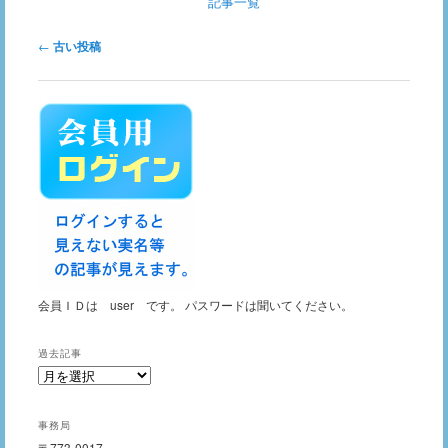
記事一覧
投稿ナビゲーション
←
古い投稿
会員ＩＤは user です。 パスワードは聞いてください。
過去記事
過
去
記
事務局
事
〒773-0017