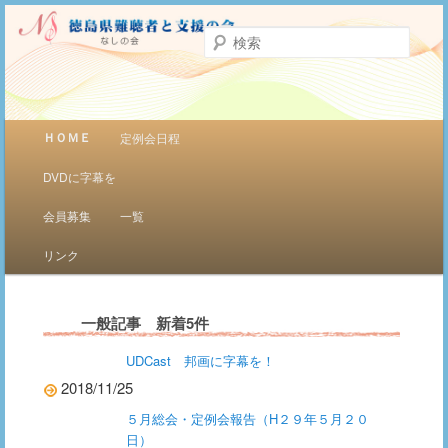
聞こえをサポート
検
索
徳島県難聴者と支援者の会（ナシの
会）
メインメニュー
ＨＯＭＥ
定例会日程
メインコンテンツへ移動
サブコンテンツへ移動
DVDに字幕を
会員募集
一覧
リンク
一般記事 新着5件
UDCast 邦画に字幕を！
2018/11/25
５月総会・定例会報告（H２９年５月２０
日）