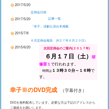
2017/5/20
定例会日程
2017/5/20
記事一覧
「幸子」演劇公演台本掲載
2015/7/8
６月定例会報告 (H２７年６月２０日）
2015/6/20
次回定例会のご案内(２０１７年)
６月１７日（土）
研
修室１
で行われます。
１３時３０分～１６時
で
時間は
す。
□
幸子ⅢのDVD完成
（字幕付き）
DVDを無料配布しています。必要な方は下記のアドレスから
ご連絡をお願いします。