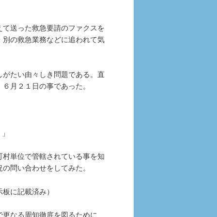
えて送った救急要請のファクスを
、別の救急業務などに追われて気
しがたい由々しき問題である。直
。６月２１日の事であった。
？」
町村単位で管轄されている事を知
況の問い合わせをしてみた。
示板に記載済み）
で更なる周知徹底を図るために、