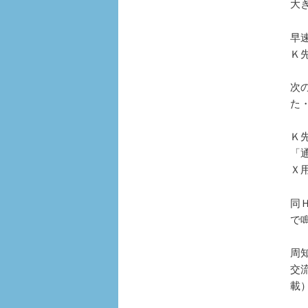
大
早
Ｋ
次
た
Ｋ
「
Ｘ
同
で
周
交
載