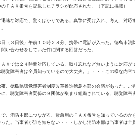
つのＦＡＸ番号を記載したチラシが配布された。（下記に掲載）
に迅速な対応で、驚くばかりである。真摯に受け入れ、考え、対応
う。
の日（３日後）午前１０時２８分、携帯に電話が入った。徳島市消
、問い合わせをしていた件に関する回答だった。
ＦＡＸでは２４時間対応している。取り忘れなど無いように対応が
の聴覚障害者は全員知っているので大丈夫。」・・・この様な内容
の夜、徳島県聴覚障害者制度改革推進徳島本部の会議があった。ご
心に、聴覚障害者関係の９団体が集まり組織されている、聴覚障害
。
こで、消防本部につながる、緊急用のＦＡＸ番号を知っているのか
かった。当事者が誰も知らない・・・しかし消防本部は当事者は全