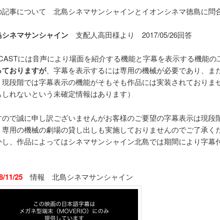
の記事について 北島シネマサンシャインとイオンシネマ徳島に問
島シネマサンシャイン
支配人高田様より 2017/05/26回答
CAST
には音声により場面を紹介する機能と字幕を表示する機能の
っておりますが
、字幕を表示するには専用の機械が必要であり、ま
、現段階では字幕表示の機能がそもそも作品には実装されておりま
もしれないという未確定情報はあります）
すので誠に申し訳ございませんがお客様のご要望の字幕表示は現段
、専用の機械の劇場の貸し出しも実施しておりませんのでご了承く
かし、作品によってはシネマサンシャイン北島では期間により字幕
。
8/11/25
情報 北島シネマサンシャイン