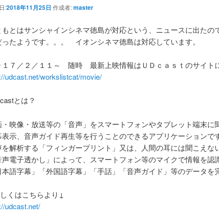
日:
2018年11月25日
作成者:
master
ともとはサンシャインシネマ徳島が対応という、ニュースに出たの
だったようです。。。 イオンシネマ徳島は対応しています。
０１７／２／１１～ 随時 最新上映情報はＵＤｃａｓｔのサイト
://udcast.net/workslistcat/movie/
castとは？
画・映像・放送等の「音声」をスマートフォンやタブレット端末に
幕表示、音声ガイド再生等を行うことのできるアプリケーションで
声を解析する「フィンガープリント」又は、人間の耳には聞こえな
音声電子透かし」によって、スマートフォン等のマイクで情報を認
日本語字幕」「外国語字幕」「手話」「音声ガイド」等のデータを
詳しくはこちらより↓
://udcast.net/