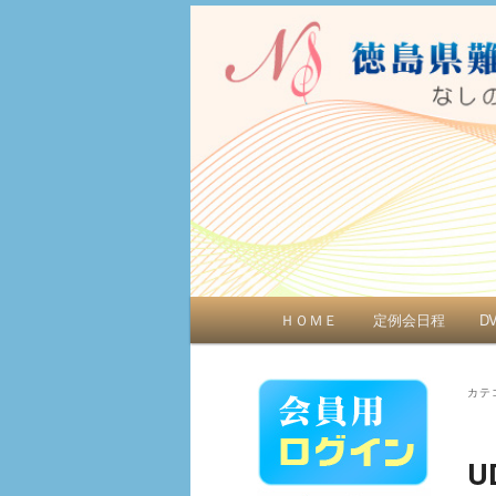
聞こえをサポート
徳島県難聴者
メインメニュー
ＨＯＭＥ
定例会日程
D
メインコンテンツへ移動
サブコンテンツへ移動
カテ
U