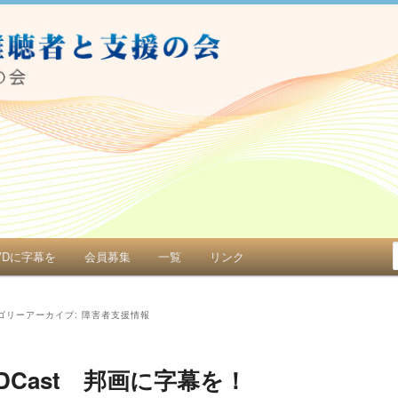
と支援者の会（ナシの会）
VDに字幕を
会員募集
一覧
リンク
ゴリーアーカイブ:
障害者支援情報
DCast 邦画に字幕を！