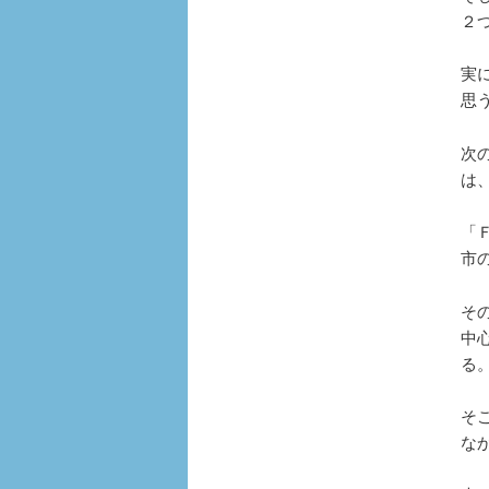
２
実
思
次
は
「
市
そ
中
る
そ
な