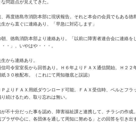
きな問題点が見えてきた。
速、再度徳島市消防本部に現状報告。それと本会の会員でもある徳
先生から直ぐに連絡あり、「早急に対応します」
の朝、徳島消防本部より連絡あり。「以前に障害者連合会に連絡を
・・・」、いやはや・・・。
先生から連絡あり。
通信司令室室長から回答あり。Ｈ６年よりＦＡＸ通信開始。Ｈ２２
用紙３０枚配布。（これにて周知徹底と誤認）
ＨＰよりＦＡＸ用紙ダウンロード可能。ＦＡＸ受信時、ベルとフラ
鳴り続けるため、取り忘れは無い。
知が不十分だった事を認め、障害福祉課と連携して、チラシの作成
流プラザ中心に、各団体を通して周知に努める」との回答を引き出
）