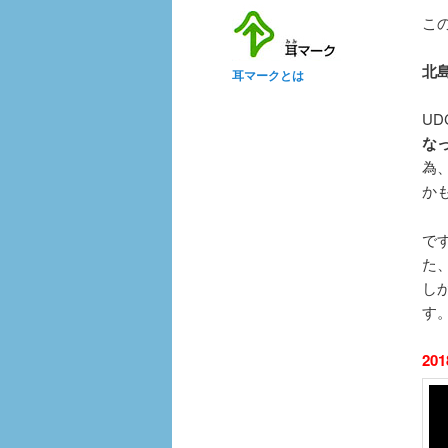
こ
北
耳マークとは
UD
な
為
か
で
た
し
す
201