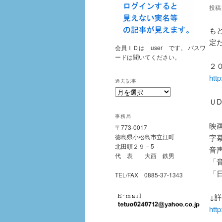
投稿
も
定
会員ＩＤは user です。 パスワ
ードは聞いてください。
２
http
過去記事
過
ＵD
去
記
事務局
事
映
〒773-0017
字
徳島県小松島市立江町
北田頭２９－5
音
代 表 大西 鉄男
「
「
TEL/FAX 0885-37-1343
↓
http