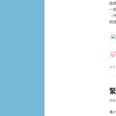
徳
一
（
関
カテ
投稿
事