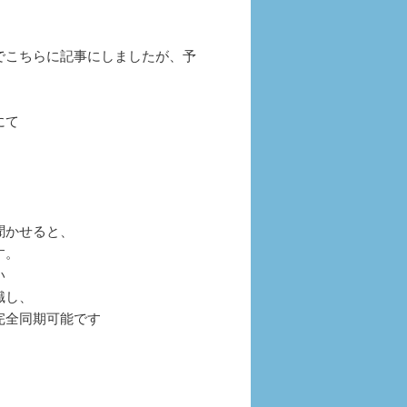
でこちらに記事にしましたが、予
にて
聞かせると、
す。
い
識し、
完全同期可能です