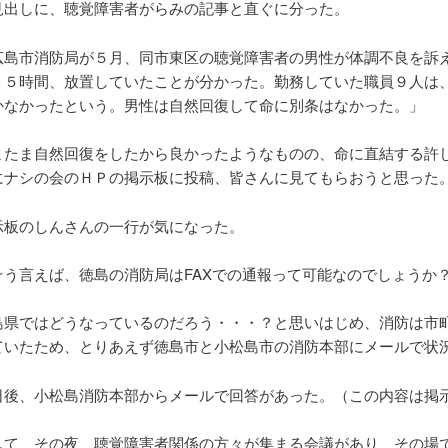
見出しに、聴覚障害者がらみの記事と直ぐに分った。
広島市消防局が５月、同市東区の聴覚障害者の男性が体調不良を訴
１５時間、放置していたことが分かった。勤務していた職員９人は
かなかったという。男性は自然回復して命に別条はなかった。」
またま自然回復をしたから良かったようなものの、命に直結する許
にナシの会のＨＰの掲示板に投稿、皆さんに見てもらおうと思った
示板のしんさんの一行が気になった。
そう言えば、徳島の消防局はFAXでの通報って可能なのでしょうか
島県ではどうなっているのだろう・・・？と思いはじめ、消防は市
ていたため、とりあえず徳島市と小松島市の消防本部にメールで状
日後、小松島消防本部からメールで回答があった。（この内容は掲
して、その夜、聴覚障害者関係の方々が集まる会議があり、その場