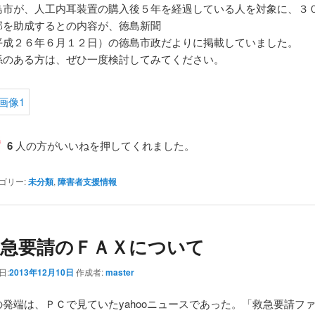
島市が、人工内耳装置の購入後５年を経過している人を対象に、３
部を助成するとの内容が、徳島新聞
平成２６年６月１２日）の徳島市政だよりに掲載していました。
係のある方は、ぜひ一度検討してみてください。
6
人の方がいいねを押してくれました。
ゴリー:
未分類
,
障害者支援情報
緊急要請のＦＡＸについて
日:
2013年12月10日
作成者:
master
の発端は、ＰＣで見ていたyahooニュースであった。「救急要請フ