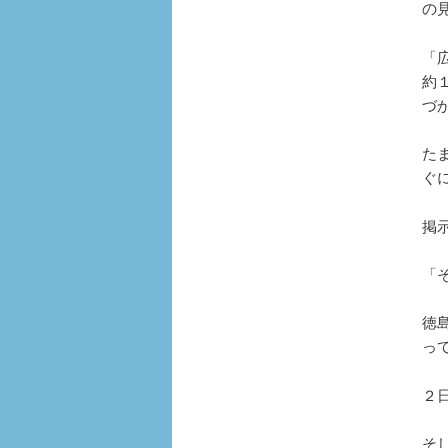
の
「
約
づ
た
ぐ
掲
「
徳
っ
２
そ