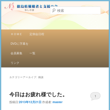
聞こえをサポート
検
索
徳島県難聴者と支援者の会（ナシの
会）
メインメニュー
ＨＯＭＥ
定例会日程
メインコンテンツへ移動
サブコンテンツへ移動
DVDに字幕を
会員募集
一覧
リンク
カテゴリーアーカイブ:
雑談
今日はお疲れ様でした。
1
投稿日:
2013年12月21日
作成者:
master