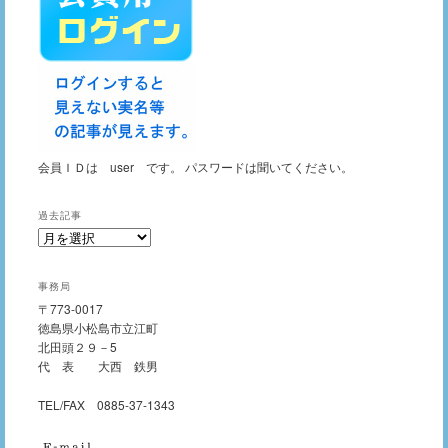
会員ＩＤは user です。 パスワードは聞いてください。
過去記事
過
去
記
事務局
事
〒773-0017
徳島県小松島市立江町
北田頭２９－5
代 表 大西 鉄男
TEL/FAX 0885-37-1343